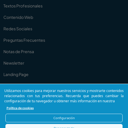
Textos Profesionales
Contenido Web
Redes Sociales
Preguntas Frecuentes
Notas de Prensa
Newsletter
Landing Page
Anuncios
Utilizamos cookies para mejorar nuestros servicios y mostrarte contenidos
relacionados con tus preferencias. Recuerda que puedes cambiar la
Copywriting
configuración de tu navegador u obtener más información en nuestra
Política de cookies
Configuración
Comunicua®. Todos los derechos reservados.