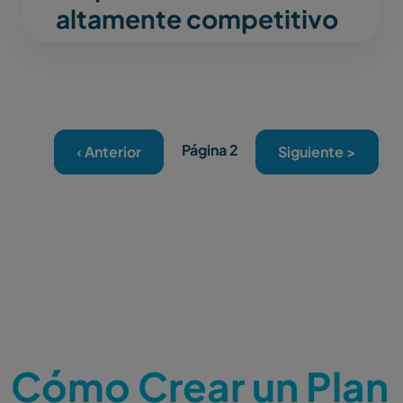
altamente competitivo
Paginación
Página 2
Página anterior
Siguiente página
‹ Anterior
Siguiente >
Cómo Crear un Plan 