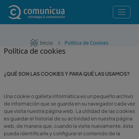
Pasar al contenido principal
Navegación principal
Servicios
Ruta de navegación
Inicio
Política de Cookies
Noticias
Política de cookies
Contacto
Posicionamiento en IA — Te recomiendan ChatGPT,
¿QUÉ SON LAS COOKIES Y PARA QUÉ LAS USAMOS?
Perplexity y Gemini
Una cookie o galleta informática es un pequeño archivo
¡Consulta gratis!
de información que se guarda en su navegador cada vez
que visita nuestra página web. La utilidad de las cookies
es guardar el historial de su actividad en nuestra página
web, de manera que, cuando la visite nuevamente, ésta
pueda identificarle y configurar el contenido de la