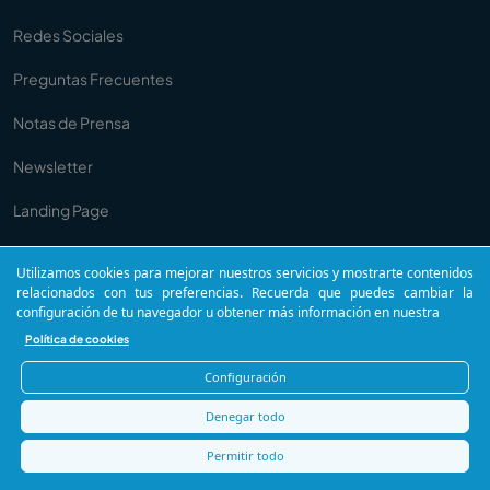
Redes Sociales
Preguntas Frecuentes
Notas de Prensa
Newsletter
Landing Page
Anuncios
Utilizamos cookies para mejorar nuestros servicios y mostrarte contenidos
relacionados con tus preferencias. Recuerda que puedes cambiar la
Copywriting
configuración de tu navegador u obtener más información en nuestra
Política de cookies
Configuración
Comunicua®. Todos los derechos reservados.
Denegar todo
Política de privacidad
Política de Cookies
Permitir todo