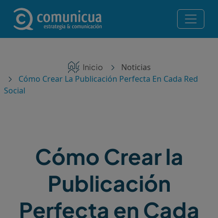
Pasar al contenido principal
Navegación principal
Servicios
Ruta de navegación
Inicio
Noticias
Noticias
Cómo Crear La Publicación Perfecta En Cada Red
Social
Contacto
Posicionamiento en IA — Te recomiendan ChatGPT,
Perplexity y Gemini
Cómo Crear la
¡Consulta gratis!
Publicación
Perfecta en Cada