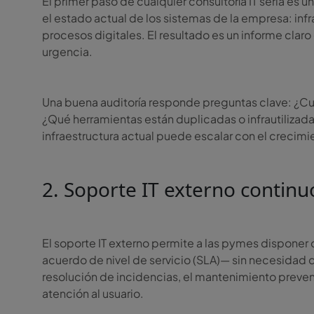
El primer paso de cualquier consultoría IT seria es u
el estado actual de los sistemas de la empresa: inf
procesos digitales. El resultado es un informe clar
urgencia.
Una buena auditoría responde preguntas clave: ¿Cuá
¿Qué herramientas están duplicadas o infrautiliza
infraestructura actual puede escalar con el crecim
2. Soporte IT externo continu
El soporte IT externo permite a las pymes dispone
acuerdo de nivel de servicio (SLA)— sin necesidad de
resolución de incidencias, el mantenimiento prevent
atención al usuario.