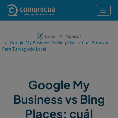
Pasar al contenido principal
Navegación principal
Servicios
Ruta de navegación
Inicio
Noticias
Noticias
Google My Business Vs Bing Places: Cuál Priorizar
Para Tu Negocio Local
Contacto
Posicionamiento en IA — Te recomiendan ChatGPT,
Perplexity y Gemini
Google My
¡Consulta gratis!
Business vs Bing
Places: cuál