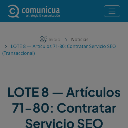
Pasar al contenido principal
Navegación principal
Servicios
Ruta de navegación
Inicio
Noticias
Noticias
LOTE 8 — Artículos 71-80: Contratar Servicio SEO
(Transaccional)
Contacto
Posicionamiento en IA — Te recomiendan ChatGPT,
Perplexity y Gemini
LOTE 8 — Artículos
¡Consulta gratis!
71-80: Contratar
Servicio SEO