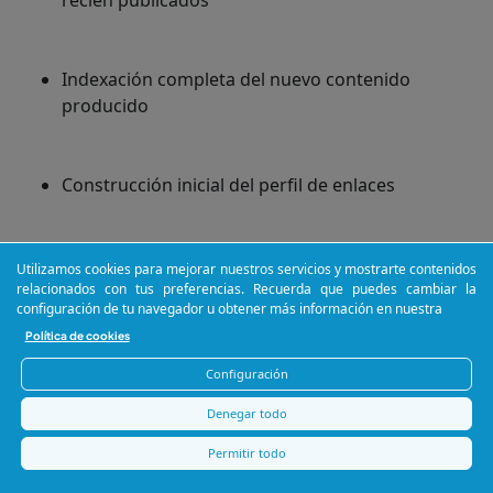
recién publicados
Indexación completa del nuevo contenido
producido
Construcción inicial del perfil de enlaces
Mes 6-12: Crecimiento orgánico
Utilizamos cookies para mejorar nuestros servicios y mostrarte contenidos
relacionados con tus preferencias. Recuerda que puedes cambiar la
visible
configuración de tu navegador u obtener más información en nuestra
Política de cookies
Configuración
En este período es cuando el SEO empieza a dar
resultados tangibles para el negocio. Las páginas
Denegar todo
estratégicas mejoran posiciones en keywords con
Permitir todo
volumen real, el tráfico orgánico crece de forma
consistente mes a mes, y empiezan a llegar leads o