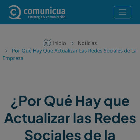
Pasar al contenido principal
Navegación principal
Servicios
Ruta de navegación
Inicio
Noticias
Noticias
Por Qué Hay Que Actualizar Las Redes Sociales de La
Empresa
Contacto
Posicionamiento en IA — Te recomiendan ChatGPT,
Perplexity y Gemini
¿Por Qué Hay que
¡Consulta gratis!
Actualizar las Redes
Sociales de la