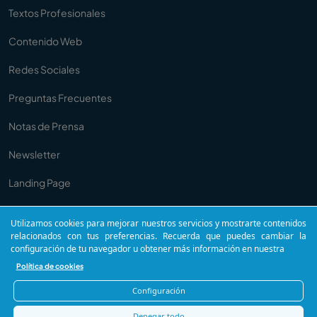
Textos Profesionales
Contenido Web
Redes Sociales
Preguntas Frecuentes
Notas de Prensa
Newsletter
Landing Page
Anuncios
Utilizamos cookies para mejorar nuestros servicios y mostrarte contenidos
relacionados con tus preferencias. Recuerda que puedes cambiar la
Copywriting
configuración de tu navegador u obtener más información en nuestra
Política de cookies
Configuración
Comunicua®. Todos los derechos reservados.
Denegar todo