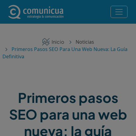
Pasar al contenido principal
Navegación principal
Servicios
Ruta de navegación
Inicio
Noticias
Noticias
Primeros Pasos SEO Para Una Web Nueva: La Guía
Definitiva
Contacto
Posicionamiento en IA — Te recomiendan ChatGPT,
Perplexity y Gemini
Primeros pasos
¡Consulta gratis!
SEO para una web
nueva: la guía