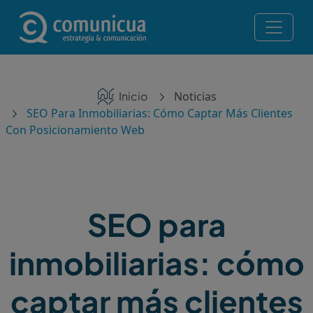
Pasar al contenido principal
Navegación principal
Servicios
Ruta de navegación
Inicio
Noticias
Noticias
SEO Para Inmobiliarias: Cómo Captar Más Clientes
Con Posicionamiento Web
Contacto
Posicionamiento en IA — Te recomiendan ChatGPT,
Perplexity y Gemini
SEO para
¡Consulta gratis!
inmobiliarias: cómo
captar más clientes