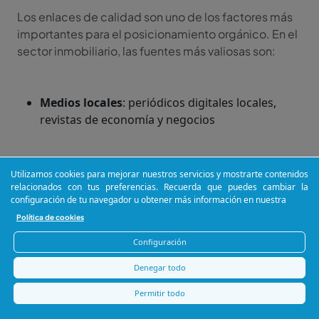
Los enlaces de calidad son uno de los factores más
importantes para el posicionamiento orgánico. En el
sector inmobiliario, las fuentes más valiosas son:
Medios locales
: periódicos digitales locales,
revistas de economía y negocios
Asociaciones del sector
: API (Agentes de la
Utilizamos cookies para mejorar nuestros servicios y mostrarte contenidos
Propiedad Inmobiliaria), SIMA, federaciones
relacionados con tus preferencias. Recuerda que puedes cambiar la
configuración de tu navegador u obtener más información en nuestra
inmobiliarias
Política de cookies
Configuración
Medios especializados
: portales de noticias
Denegar todo
inmobiliarias, revistas de decoración y vivienda
Permitir todo