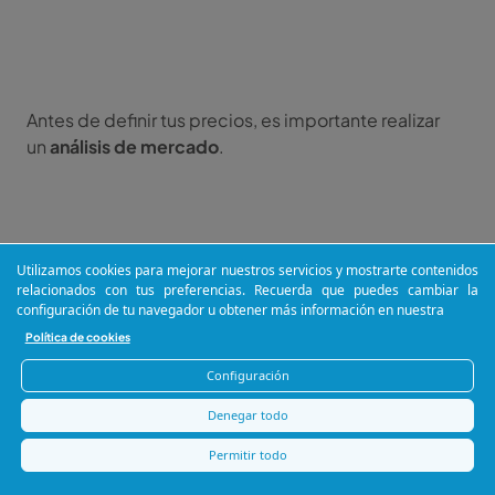
Antes de definir tus precios, es importante realizar
un
análisis de mercado
.
Utilizamos cookies para mejorar nuestros servicios y mostrarte contenidos
relacionados con tus preferencias. Recuerda que puedes cambiar la
Investiga lo que otros redactores con habilidades y
configuración de tu navegador u obtener más información en nuestra
experiencia similares están cobrando por su trabajo.
Política de cookies
Configuración
Denegar todo
Permitir todo
Herramientas como
Comunicua
pueden ofrecerte