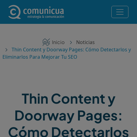
Pasar al contenido principal
Navegación principal
Servicios
Ruta de navegación
Inicio
Noticias
Noticias
Thin Content y Doorway Pages: Cómo Detectarlos y
Eliminarlos Para Mejorar Tu SEO
Contacto
Posicionamiento en IA — Te recomiendan ChatGPT,
Perplexity y Gemini
Thin Content y
¡Consulta gratis!
Doorway Pages:
Cómo Detectarlos